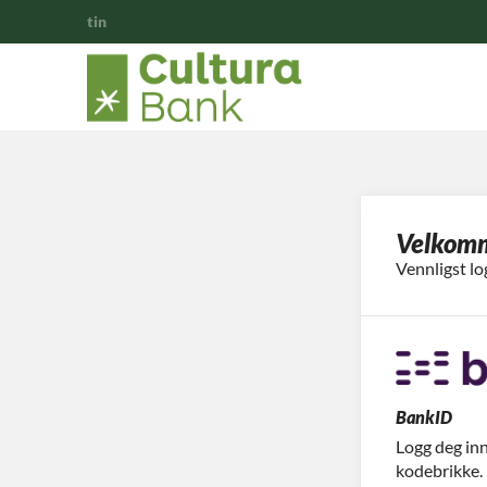
tin
Velkom
Vennligst lo
BankID
Logg deg in
kodebrikke.