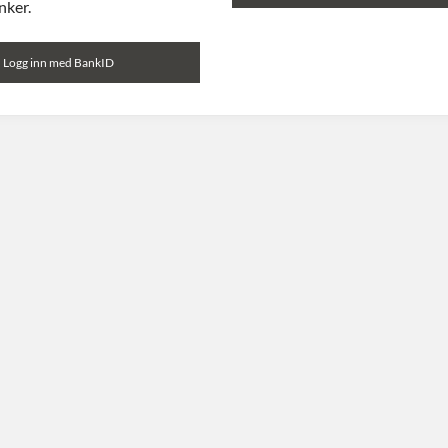
nker.
Logg inn med BankID