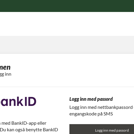
men
gg inn
Logg inn med passord
Logg inn med nettbankpassord
engangskode på SMS
n med BankID-app eller
 Du kan ogsâ benytte BanklD
Logg inn med passord