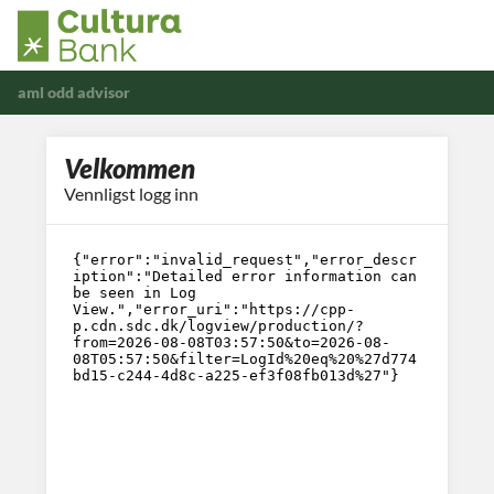
aml odd advisor
Velkommen
Vennligst logg inn